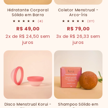
Hidratante Corporal
Coletor Menstrual -
Sólido em Barra
Arco-Íris
41
377
(41)
(377)
total
total
preço
R$ 49,00
preço
R$ 79,00
de
de
avaliações
avaliaçõe
normal
normal
2x de R$ 24,50 sem
3x de R$ 26,33 sem
juros
juros
Disco Menstrual Korui -
Shampoo Sólido em