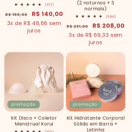
(2 noturnos + 3
377
(377)
normais)
total
preço
preço
R$ 140,00
de
R$ 155,00
586
(586)
avaliações
normal
promocional
total
3x de R$ 46,66 sem
preço
preço
R$ 208,00
de
R$ 231,00
avaliaçõ
juros
normal
promociona
3x de R$ 69,33 sem
juros
promoção
promoção
Kit Disco + Coletor
Kit Hidratante Corporal
Menstrual Korui
Sólido em Barra +
Latinha
103
(103)