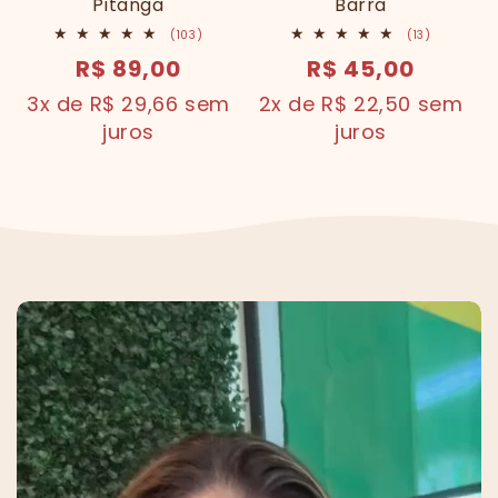
Pitanga
Barra
103
13
(103)
(13)
total
total
preço
R$ 89,00
preço
R$ 45,00
de
de
avaliações
avaliaçõe
normal
normal
3x de R$ 29,66 sem
2x de R$ 22,50 sem
juros
juros